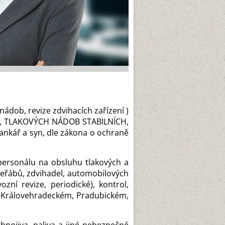
ádob, revize zdvihacích zařízení )
 TLAKOVÝCH NÁDOB STABILNÍCH,
ankář a syn, dle zákona o ochraně
 personálu na obsluhu tlakových a
 jeřábů, zdvihadel, automobilových
zní revize, periodické), kontrol,
m, Královehradeckém, Pradubickém,