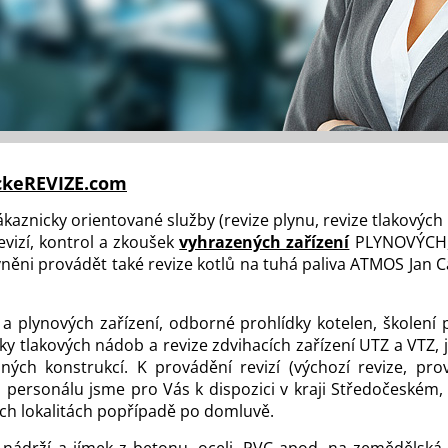
ckeREVIZE.com
aznicky orientované služby (revize plynu, revize tlakových n
evizí, kontrol a zkoušek
vyhrazených zařízení
PLYNOVÝCH,
ěni provádět také revize kotlů na tuhá paliva ATMOS Jan C
a plynových zařízení, odborné prohlídky kotelen, školení
šky tlakových nádob a revize zdvihacích zařízení UTZ a VTZ,
ých konstrukcí. K provádění revizí (výchozí revize, provo
ho personálu jsme pro Vás k dispozici v kraji Středočeské
ších lokalitách popřípadě po domluvě.