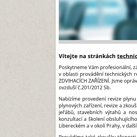
Vítejte na stránkách
techni
Poskytneme Vám profesionální, zák
v oblasti provádění technických r
ZDVIHACÍCH ZAŘÍZENÍ. Jsme oprávn
ovzduší č.201/2012 Sb.
Nabízíme provedení revize plynu 
plynových zařízení, revize a zkou
jeřábů, stavebních výtahů a nosn
konzultací a školení obsluhující
Libereckém a v okolí Prahy, v dal