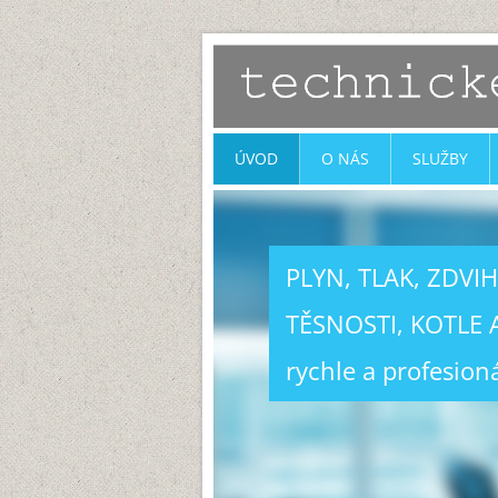
ÚVOD
O NÁS
SLUŽBY
PLYN, TLAK, ZDVI
TĚSNOSTI, KOTLE A
rychle a profesion