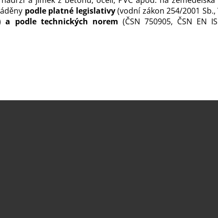
nádrží a jímek z betonu, oceli, PVC apod. na zemědělská 
ováděny
podle platné legislativy
(vodní zákon 254/2001 Sb., 
)
a podle technických norem
(ČSN 750905, ČSN EN IS