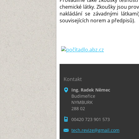
Provádíme také zkoušky těsnosti 
chemické látky. Zkoušky jsou pr
nakládání se závadnými látkami
souvisejících norem a předpisů).
Kontakt
Ing. Radek Němec
Budimeřice
NYMBURK
288 02
00420 723 901 573
tech.rev
ize@gmai
l.com