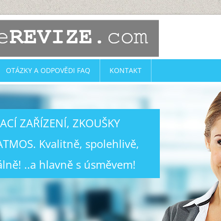
OTÁZKY A ODPOVĚDI FAQ
KONTAKT
HACÍ ZAŘÍZENÍ, ZKOUŠKY
TMOS. Kvalitně, spolehlivě,
álně! ..a hlavně s úsměvem!